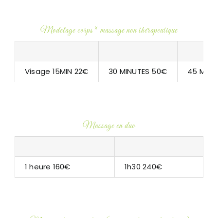
Modelage corps* massage non thérapeutique
Visage 15MIN 22€
30 MINUTES 50€
45 MINU
Massage en duo
1 heure 160€
1h30 240€