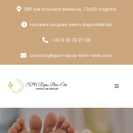
Passer
299 rue bouvard dessous, 73420 Voglans
au
contenu
Horaires souples selon disponibilités
+33 6 33 29 27 08
contact@spa-repos-bien-etre.com
Navigat
à
Accueil
bascule
Parcours spa privatisé tarifs