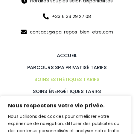
Horaires souples selon disponibilités
+33 6 33 29 27 08
contact@spa-repos-bien-etre.com
ACCUEIL
PARCOURS SPA PRIVATISÉ TARIFS
SOINS ESTHÉTIQUES TARIFS
SOINS ÉNERGÉTIQUES TARIFS
SOINS HOLISTIQUES TARIFS
Nous respectons votre vie privée.
BONS CADEAUX
ACTUALITÉS
Nous utilisons des cookies pour améliorer votre
expérience de navigation, diffuser des publicités ou
CONTACT
des contenus personnalisés et analyser notre trafic.