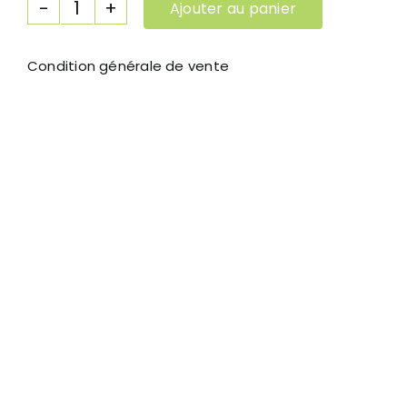
Ajouter au panier
quantité
de
Bon
Condition générale de vente
cadeau
pour
un
massage
pour
1
personne
1h30