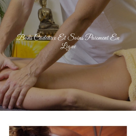
Soins esthétiques tarifs
Soins énergétiques tarifs
Bons Cadeaux Et Soins Paiement En
Ligne
Soins holistiques tarifs
Bons cadeaux
Actualités
Contact
Mon compte