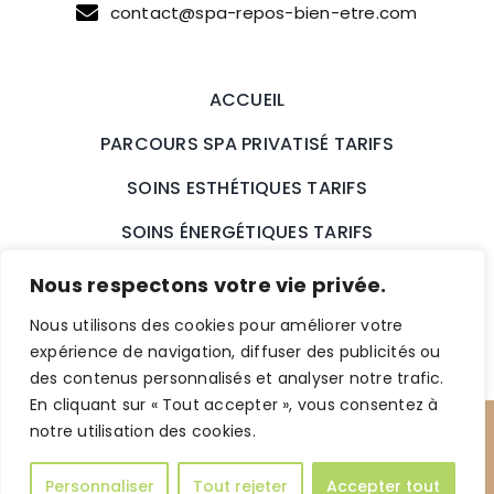
contact@spa-repos-bien-etre.com
ACCUEIL
PARCOURS SPA PRIVATISÉ TARIFS
SOINS ESTHÉTIQUES TARIFS
SOINS ÉNERGÉTIQUES TARIFS
SOINS HOLISTIQUES TARIFS
Nous respectons votre vie privée.
BONS CADEAUX
ACTUALITÉS
Nous utilisons des cookies pour améliorer votre
expérience de navigation, diffuser des publicités ou
CONTACT
des contenus personnalisés et analyser notre trafic.
En cliquant sur « Tout accepter », vous consentez à
Mentions Légales
|
© Visicod Agence
de
notre utilisation des cookies.
communication Auxerre 2025
Personnaliser
Tout rejeter
Accepter tout