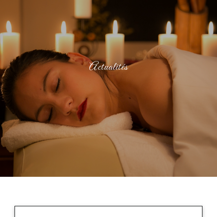
Soins esthétiques tarifs
Soins énergétiques tarifs
Actualités
Soins holistiques tarifs
Bons cadeaux
Actualités
Contact
Mon compte