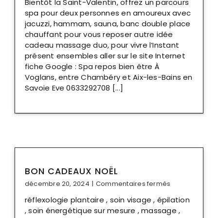
Bientôt la Saint-Valentin, offrez un parcours
Valentin
spa pour deux personnes en amoureux avec
2025
jacuzzi, hammam, sauna, banc double place
chauffant pour vous reposer autre idée
cadeau massage duo, pour vivre l’Instant
présent ensembles aller sur le site Internet
fiche Google : Spa repos bien être À
Voglans, entre Chambéry et Aix-les-Bains en
Savoie Eve 0633292708 [...]
BON CADEAUX NOËL
sur
décembre 20, 2024
|
Commentaires fermés
bon
réflexologie plantaire , soin visage , épilation
cadeaux
, soin énergétique sur mesure , massage ,
noël