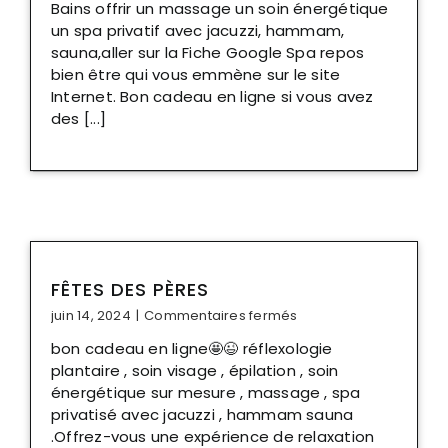
Bains offrir un massage un soin énergétique
un spa privatif avec jacuzzi, hammam,
sauna,aller sur la Fiche Google Spa repos
bien être qui vous emmène sur le site
Internet. Bon cadeau en ligne si vous avez
des [...]
FÊTES DES PÈRES
sur
juin 14, 2024
|
Commentaires fermés
fêtes
bon cadeau en ligne🤩😉 réflexologie
des
plantaire , soin visage , épilation , soin
pères
énergétique sur mesure , massage , spa
privatisé avec jacuzzi , hammam sauna
.Offrez-vous une expérience de relaxation