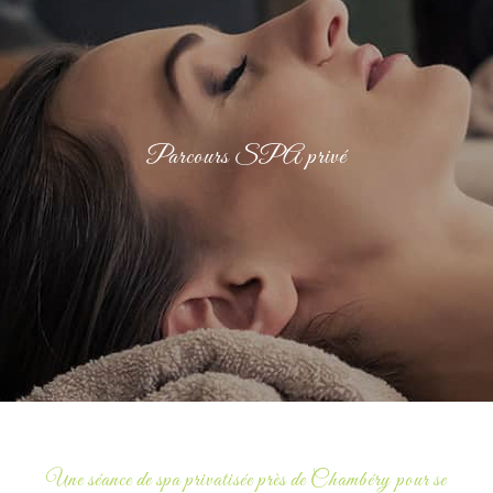
Soins esthétiques tarifs
Soins énergétiques tarifs
Parcours SPA privé
Soins holistiques tarifs
Bons cadeaux
Actualités
Contact
Mon compte
Une séance de spa privatisée près de Chambéry pour se