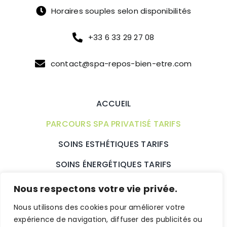
Horaires souples selon disponibilités
+33 6 33 29 27 08
contact@spa-repos-bien-etre.com
ACCUEIL
PARCOURS SPA PRIVATISÉ TARIFS
SOINS ESTHÉTIQUES TARIFS
SOINS ÉNERGÉTIQUES TARIFS
SOINS HOLISTIQUES TARIFS
Nous respectons votre vie privée.
BONS CADEAUX
ACTUALITÉS
Nous utilisons des cookies pour améliorer votre
expérience de navigation, diffuser des publicités ou
CONTACT